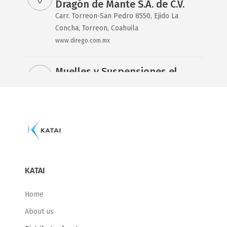
Dragón de Mante S.A. de C.V.
Carr. Torreon-San Pedro 8550, Ejido La
Concha, Torreon, Coahuila
www.dirego.com.mx
Muelles y Suspensiones el
Dragón de CD. Victoria S.A. de
C.V.
Av. Jose Sulaiman 859 Col. Adolfo López
Mateos, Cd. Victoria, Tamaulipas, México
www.dirego.com.mx
Muelles y Suspensiones el
KATAI
Dragón de Mante S.A. de C.V.
Calle Altamira 803 Col. Brisas, Mante,
Home
Tamaulipas, México
About us
www.dirego.com.mx