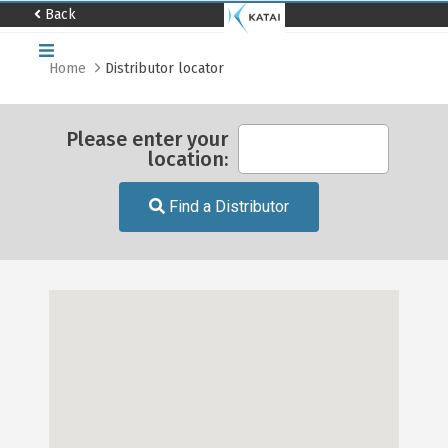
Back
Home
Distributor locator
Home
About
us
Please enter your
location:
Catalog
Distributor
Find a Distributor
locator
Contact
us
Work
with
us