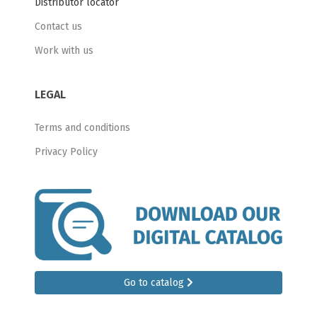
Distributor locator
Muelles y Tracto Refacciones
Contact us
Valles S.A. de C.V.
Work with us
Carretera al Ingenio 608, Col. Dr. Marquez,
Cd.Valles, San Luis Potosí, México
www.dirego.com.mx
LEGAL
Terms and conditions
Refaccionaria Proveedora del
Transporte S.A. de C.V.
Privacy Policy
Carretera Antigua Tampico-Mante 2400 Col.
Justo Sierra, Tampico, Tamaulipas, México
www.dirego.com.mx
Dirego Bajío S.A. de C.V.
Blvd. Vicente Valtierra 6939, Col. Cañada de
Alfaro C.P. 37238, León, Guanajuato, México.
Go to catalog
www.dirego.com.mx
Terms and